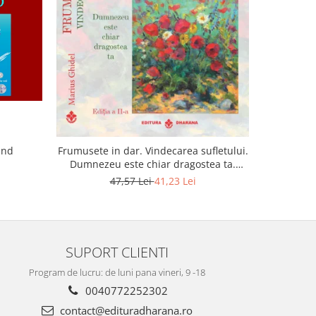
-22%
and
Lumina sufl
Frumusete in dar. Vindecarea sufletului.
Dumnezeu este chiar dragostea ta.
Editia a 2-a
47,57 Lei
41,23 Lei
SUPORT CLIENTI
Program de lucru: de luni pana vineri, 9 -18
0040772252302
contact@edituradharana.ro