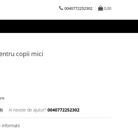
0040772252302
0,00
ntru copii mici
are
0)
Ai nevoie de ajutor?
0040772252302
informatii