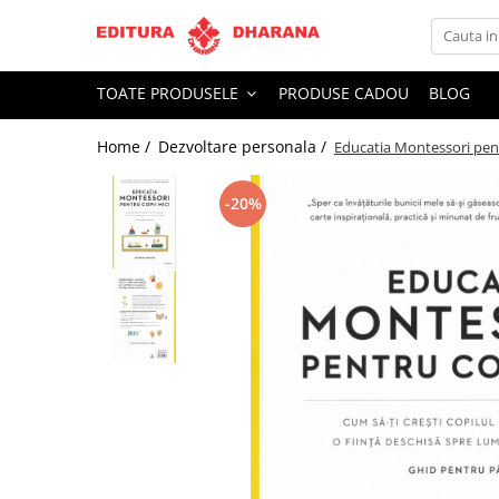
Toate Produsele
TOATE PRODUSELE
PRODUSE CADOU
BLOG
CARTI EDITURA DHARANA
Home /
Dezvoltare personala /
Educatia Montessori pent
OFERTE LA PACHET
Carti cu AUTOGRAF
-20%
Terapii
Dietoterapie
Dezvoltare personala
Spiritualitate
Arta
AUDIOBOOK
Business, Economie
Carti pentru copii
Diverse
Filosofie