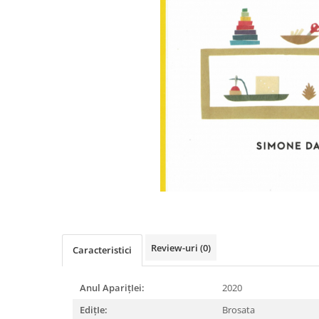
Istorie
Literatura
Psihologie
Sanatate
Sociologie
Stiinta
Review-uri
(0)
Caracteristici
Anul AparițIei:
2020
EdițIe:
Brosata