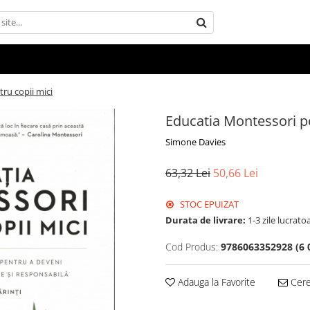
ru copii mici
Educatia Montessori pe
Simone Davies
63,32 Lei
50,66 Lei
STOC EPUIZAT
Durata de livrare:
1-3 zile lucrato
Cod Produs:
9786063352928 (6 
Adauga la Favorite
Cere 