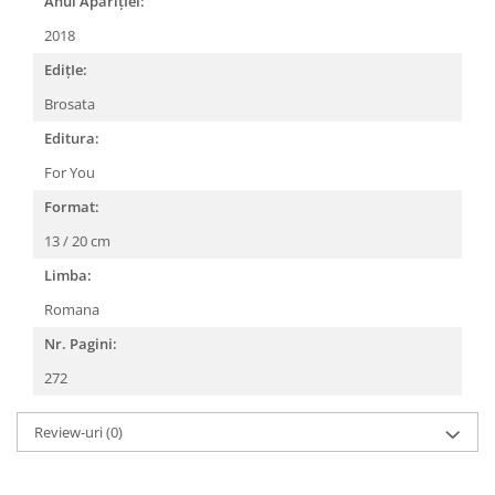
Anul AparițIei:
2018
EdițIe:
Brosata
Editura:
For You
Format:
13 / 20 cm
Limba:
Romana
Nr. Pagini:
272
Review-uri
(0)