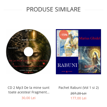
PRODUSE SIMILARE
-15%
CD 2 Mp3 De la mine sunt
Pachet Rabuni (Vol 1 si 2)
toate acestea! Fragmente
207,20 Lei
din cărțile lui Marius Ghidel
30,00 Lei
177,00 Lei