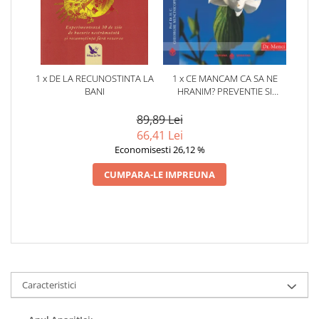
1 x DE LA RECUNOSTINTA LA
1 x CE MANCAM CA SA NE
BANI
HRANIM? PREVENTIE SI
TERAPIE PRIN DIETA IN BOLILE
CARDIOVASCULARE SI IN
89,89 Lei
DIABETUL ZAHARAT
66,41 Lei
Economisesti 26,12 %
CUMPARA-LE IMPREUNA
Caracteristici