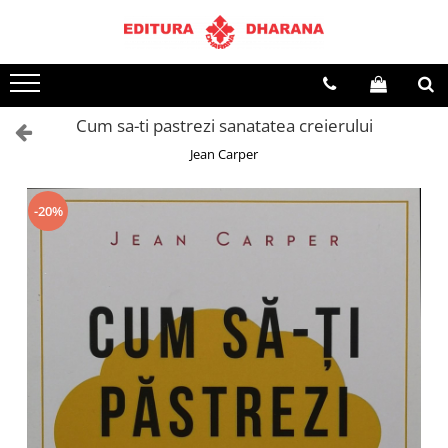
Toate Produsele
CARTI EDITURA DHARANA
Cum sa-ti pastrezi sanatatea creierului
OFERTE LA PACHET
Jean Carper
Carti cu AUTOGRAF
Terapii
Dietoterapie
-20%
Dezvoltare personala
Spiritualitate
Arta
AUDIOBOOK
Business, Economie
Carti pentru copii
Diverse
Filosofie