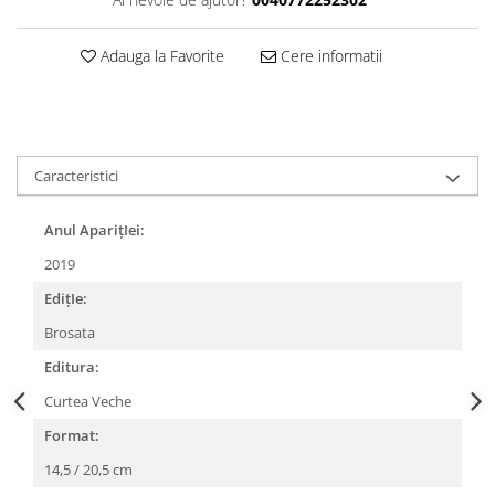
Adauga la Favorite
Cere informatii
Caracteristici
Anul AparițIei:
2019
EdițIe:
Brosata
Editura:
Curtea Veche
Format:
14,5 / 20,5 cm