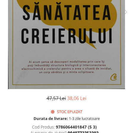
Istorie
Literatura
Psihologie
Sanatate
Sociologie
Stiinta
47,57 Lei
38,06 Lei
STOC EPUIZAT
Durata de livrare:
1-3 zile lucratoare
Cod Produs:
9786064401847 (5 3)
Ai nevoie de ajutor?
0040772252302