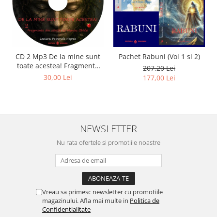
CD 2 Mp3 De la mine sunt
Pachet Rabuni (Vol 1 si 2)
toate acestea! Fragmente
207,20 Lei
din cărțile lui Marius Ghidel
30,00 Lei
177,00 Lei
NEWSLETTER
Nu rata ofertele si promotiile noastre
Vreau sa primesc newsletter cu promotiile
magazinului. Afla mai multe in
Politica de
Confidentialitate