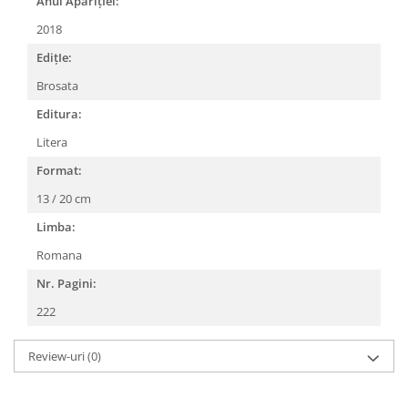
Anul AparițIei:
2018
EdițIe:
Brosata
Editura:
Litera
Format:
13 / 20 cm
Limba:
Romana
Nr. Pagini:
222
Review-uri
(0)