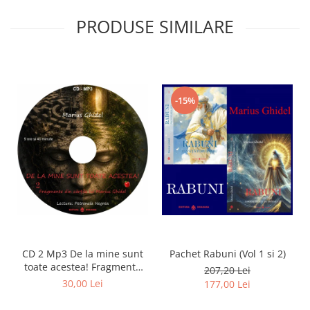
PRODUSE SIMILARE
-15%
CD 2 Mp3 De la mine sunt
Pachet Rabuni (Vol 1 si 2)
toate acestea! Fragmente
207,20 Lei
din cărțile lui Marius Ghidel
30,00 Lei
177,00 Lei