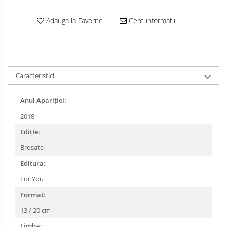
Adauga la Favorite
Cere informatii
Caracteristici
Anul AparițIei:
2018
EdițIe:
Brosata
Editura:
For You
Format:
13 / 20 cm
Limba: