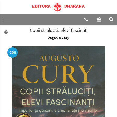
Toate Produsele
CARTI EDITURA DHARANA
Copii straluciti, elevi fascinati
OFERTE LA PACHET
Augusto Cury
Carti cu AUTOGRAF
Terapii
-20%
Dietoterapie
Dezvoltare
personala
Spiritualitate
Arta
AUDIOBOOK
Business, Economie
Carti pentru copii
Diverse
Filosofie
Istorie