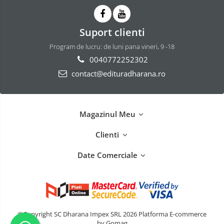
Suport clienti
Program de lucru: de luni pana vineri, 9 -18
0040772252302
contact@edituradharana.ro
Magazinul Meu
Clienti
Date Comerciale
©Copyright SC Dharana Impex SRL 2026
Platforma E-commerce
by Gomag