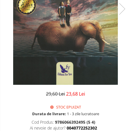
Literatura
Psihologie
Sanatate
Sociologie
Stiinta
29,60 Lei
23,68 Lei
STOC EPUIZAT
Durata de livrare:
1 - 3 zile lucratoare
Cod Produs:
9786066392495 (5 4)
Ai nevoie de ajutor?
0040772252302