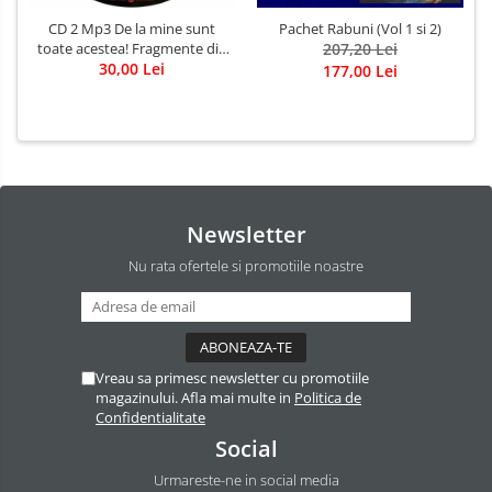
CD 2 Mp3 De la mine sunt
Pachet Rabuni (Vol 1 si 2)
toate acestea! Fragmente din
207,20 Lei
cărțile lui Marius Ghidel
30,00 Lei
177,00 Lei
Newsletter
Nu rata ofertele si promotiile noastre
Vreau sa primesc newsletter cu promotiile
magazinului. Afla mai multe in
Politica de
Confidentialitate
Social
Urmareste-ne in social media