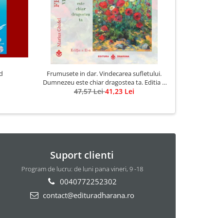
-20%
d
Frumusete in dar. Vindecarea sufletului.
Spatiul vari
Dumnezeu este chiar dragostea ta. Editia a
Gradul 1. Cu
47,57 Lei
2-a
41,23 Lei
Suport clienti
Program de lucru: de luni pana vineri, 9 -18
0040772252302
contact@edituradharana.ro