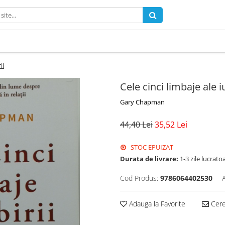
ii
Cele cinci limbaje ale iu
Gary Chapman
44,40 Lei
35,52 Lei
STOC EPUIZAT
Durata de livrare:
1-3 zile lucrato
Cod Produs:
9786064402530
Adauga la Favorite
Cere 