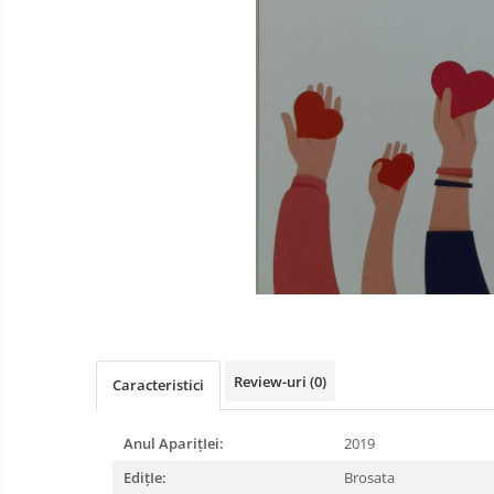
Literatura
Psihologie
Sanatate
Sociologie
Stiinta
Review-uri
(0)
Caracteristici
Anul AparițIei:
2019
EdițIe:
Brosata