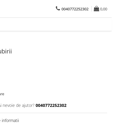
0040772252302
0,00
birii
are
Ai nevoie de ajutor?
0040772252302
informatii