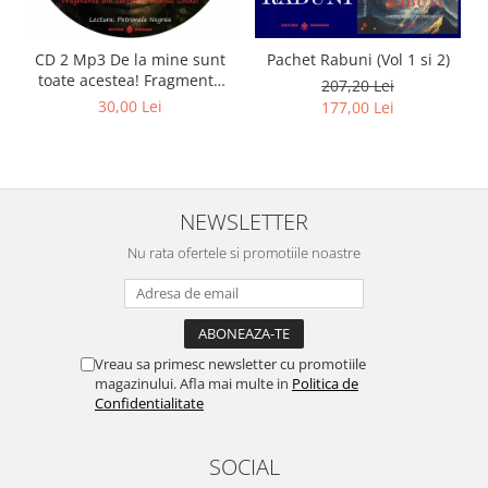
CD 2 Mp3 De la mine sunt
Pachet Rabuni (Vol 1 si 2)
toate acestea! Fragmente
207,20 Lei
din cărțile lui Marius Ghidel
30,00 Lei
177,00 Lei
NEWSLETTER
Nu rata ofertele si promotiile noastre
Vreau sa primesc newsletter cu promotiile
magazinului. Afla mai multe in
Politica de
Confidentialitate
SOCIAL