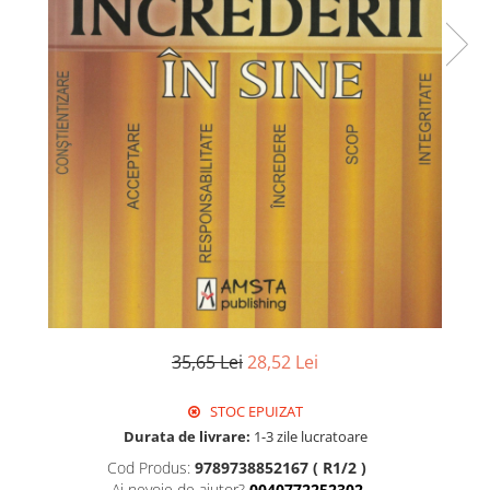
35,65 Lei
28,52 Lei
STOC EPUIZAT
Durata de livrare:
1-3 zile lucratoare
Cod Produs:
9789738852167 ( R1/2 )
Ai nevoie de ajutor?
0040772252302