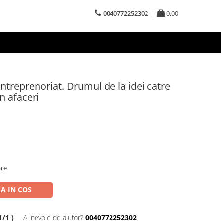
0040772252302
0,00
treprenoriat. Drumul de la idei catre
in afaceri
are
A IN COS
/1 )
Ai nevoie de ajutor?
0040772252302