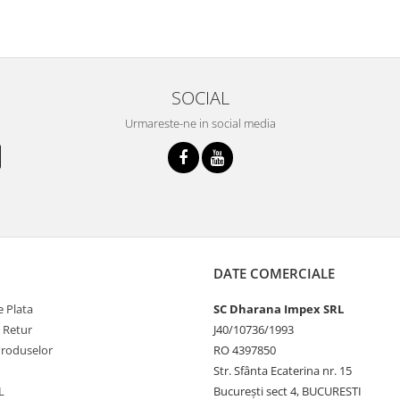
SOCIAL
Urmareste-ne in social media
DATE COMERCIALE
 Plata
SC Dharana Impex SRL
e Retur
J40/10736/1993
Produselor
RO 4397850
Str. Sfânta Ecaterina nr. 15
L
București sect 4, BUCURESTI