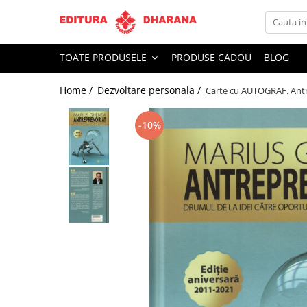
Toate Produsele
TOATE PRODUSELE
PRODUSE CADOU
BLOG
CARTI EDITURA DHARANA
Home /
Dezvoltare personala /
Carte cu AUTOGRAF. Antrep
OFERTE LA PACHET
Carti cu AUTOGRAF
-10%
Terapii
Dietoterapie
Dezvoltare personala
Spiritualitate
Arta
AUDIOBOOK
Business, Economie
Carti pentru copii
Diverse
Filosofie