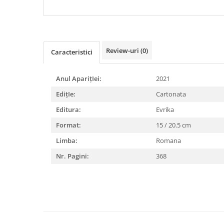
AFACERI
DIABETUL ZAHARAT
Review-uri
(0)
Caracteristici
Anul AparițIei:
2021
EdițIe:
Cartonata
Editura:
Evrika
Format:
15 / 20.5 cm
Limba:
Romana
Nr. Pagini:
368