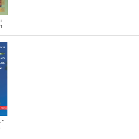
I.
TI
NE
I
OLILE
IN