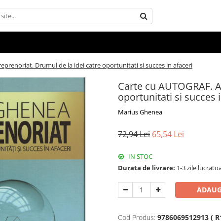
renoriat. Drumul de la idei catre oportunitati si succes in afaceri
Carte cu AUTOGRAF. An
oportunitati si succes 
Marius Ghenea
72,94 Lei
65,54 Lei
IN STOC
Durata de livrare:
1-3 zile lucrato
ADAUG
Cod Produs:
9786069512913 ( R1