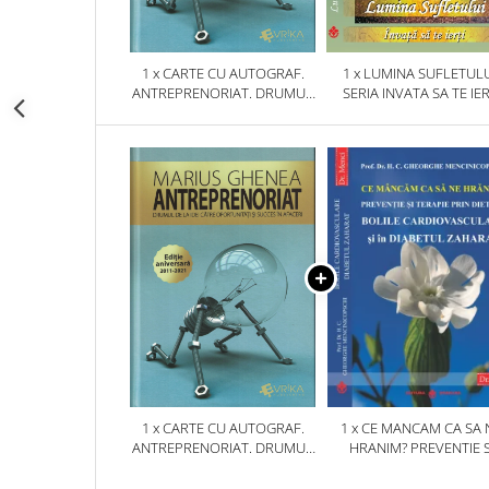
1 x CARTE CU AUTOGRAF.
1 x LUMINA SUFLETULU
ANTREPRENORIAT. DRUMUL
SERIA INVATA SA TE IER
DE LA IDEI CATRE
OPORTUNITATI SI SUCCES IN
AFACERI
1 x CARTE CU AUTOGRAF.
1 x CE MANCAM CA SA 
ANTREPRENORIAT. DRUMUL
HRANIM? PREVENTIE S
DE LA IDEI CATRE
TERAPIE PRIN DIETA IN B
OPORTUNITATI SI SUCCES IN
CARDIOVASCULARE SI 