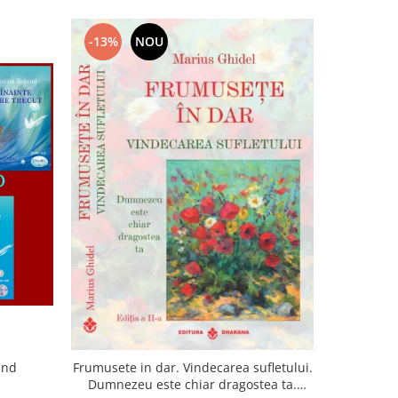
-13%
NOU
-22%
and
Frumusete in dar. Vindecarea sufletului.
Lumina sufl
Dumnezeu este chiar dragostea ta.