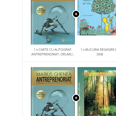
1 x CARTE CU AUTOGRAF.
1 x BUCURIA REGASIRII
ANTREPRENORIAT. DRUMUL
SINE
DE LA IDEI CATRE
OPORTUNITATI SI SUCCES IN
AFACERI