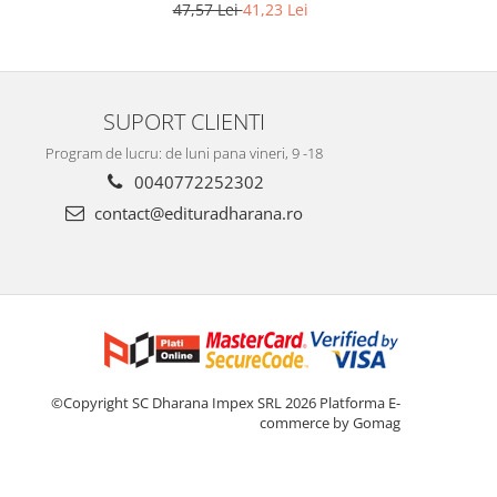
Editia a 2-a
47,57 Lei
41,23 Lei
SUPORT CLIENTI
Program de lucru: de luni pana vineri, 9 -18
0040772252302
contact@edituradharana.ro
©Copyright SC Dharana Impex SRL 2026
Platforma E-
commerce by Gomag