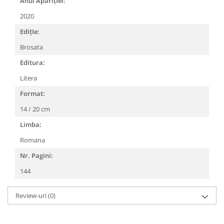
Anul AparițIei:
2020
EdițIe:
Brosata
Editura:
Litera
Format:
14 / 20 cm
Limba:
Romana
Nr. Pagini:
144
Review-uri
(0)