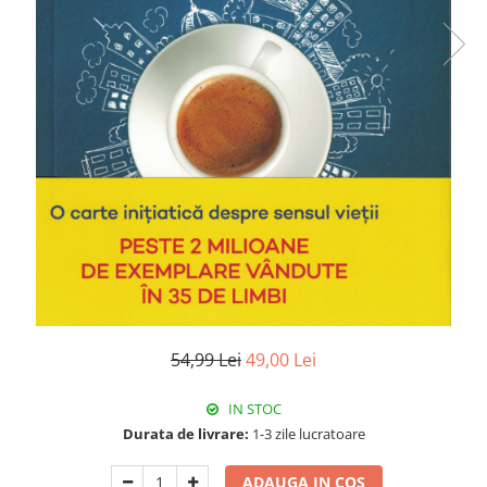
Istorie
Literatura
Psihologie
Sanatate
Sociologie
Stiinta
54,99 Lei
49,00 Lei
IN STOC
Durata de livrare:
1-3 zile lucratoare
ADAUGA IN COS