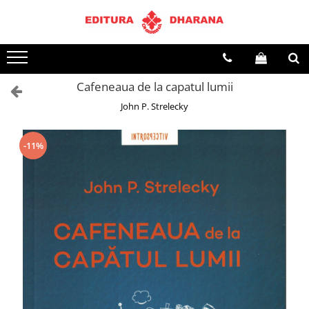
Toate Produsele
CARTI EDITURA DHARANA
Cafeneaua de la capatul lumii
OFERTE LA PACHET
John P. Strelecky
Carti cu AUTOGRAF
Terapii
Dietoterapie
-11%
Dezvoltare personala
Spiritualitate
Arta
AUDIOBOOK
Business, Economie
Carti pentru copii
Diverse
Filosofie