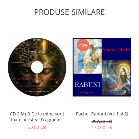
PRODUSE SIMILARE
-15%
CD 2 Mp3 De la mine sunt
Pachet Rabuni (Vol 1 si 2)
toate acestea! Fragmente
207,20 Lei
din cărțile lui Marius Ghidel
30,00 Lei
177,00 Lei