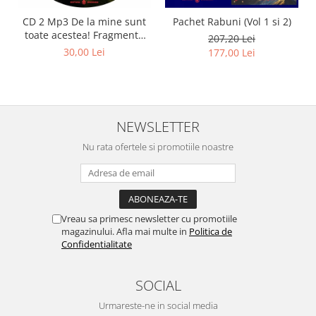
CD 2 Mp3 De la mine sunt
Pachet Rabuni (Vol 1 si 2)
toate acestea! Fragmente
207,20 Lei
din cărțile lui Marius Ghidel
30,00 Lei
177,00 Lei
NEWSLETTER
Nu rata ofertele si promotiile noastre
Vreau sa primesc newsletter cu promotiile
magazinului. Afla mai multe in
Politica de
Confidentialitate
SOCIAL
Urmareste-ne in social media