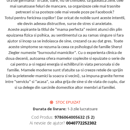
ora de germana? Si cate, oare, nu se chinuiesc sa gateasca zilnic cele
mai sanatoase feluri de mancare, sa organizeze cele mai trasnite
petreceri si sa posteze cele mai vesele poze pe Facebook?
Totul pentru fericirea copiilor! Dar oricat de nobile sunt aceste intentii,
ele devin adesea distructive, surse de stres si anxietate.
Aceste aspirante la titlul de "mama perfecta" resimt atunci din plin
epuizarea fizica si psihica, au sentimentul ca au ramas singure si fara
ajutor si incep sa se indoiasca de sine, crezand ca au dat gres. Toate
aceste simptome se rezuma la ceea ce psihologul de familie Sheryl
Ziegler numeste "burnoutul mamicilor". Cu o experienta clinica de
doua decenii, autoarea ofera mamelor coplesite si epuizate o serie de
cai pentru a-si regasi energia si echilibrul in viata personala si de
familie. Mamele moderne sunt sfatuite sa-si creeze retele de sprijin
(de la prietenele-mamici la soacra si vecini), sa impuna granite ferme
intre "serviciu" si "acasa", sa aiba grija de sine si de viata de cuplu, dar
si sa delege din sarcinile domestice altor membri ai familiei.
STOC EPUIZAT
Durata de livrare:
1-3 zile lucratoare
Cod Produs:
9786064005632 (5 2)
Ai nevoie de ajutor?
0040772252302