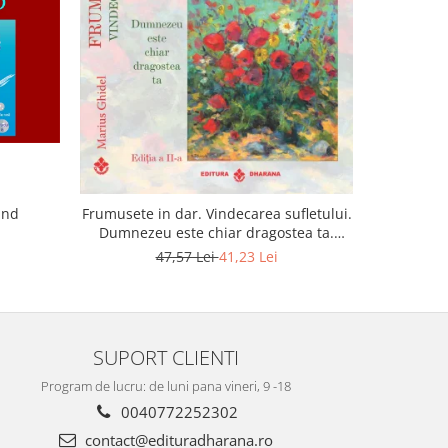
-22%
and
Lumina sufl
Frumusete in dar. Vindecarea sufletului.
Dumnezeu este chiar dragostea ta.
Editia a 2-a
47,57 Lei
41,23 Lei
SUPORT CLIENTI
Program de lucru: de luni pana vineri, 9 -18
0040772252302
contact@edituradharana.ro