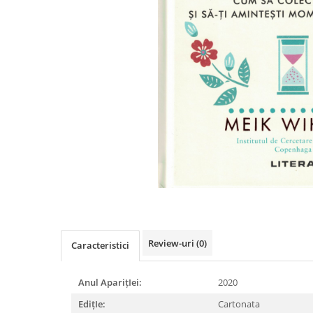
Istorie
Literatura
Psihologie
Sanatate
Sociologie
Stiinta
Review-uri
(0)
Caracteristici
Anul AparițIei:
2020
EdițIe:
Cartonata