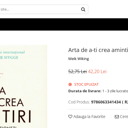
Arta de a-ti crea aminti
Meik Wiking
52,75 Lei
42,20 Lei
STOC EPUIZAT
Durata de livrare:
1 - 3 zile lucrat
Cod Produs:
9786063341434 ( R2
Adauga la Favorite
Cere 