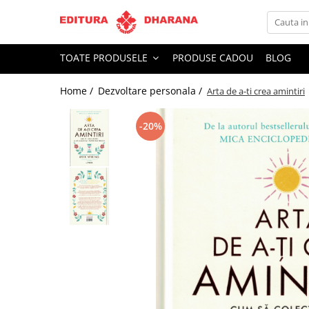
Toate Produsele
TOATE PRODUSELE
PRODUSE CADOU
BLOG
CARTI EDITURA DHARANA
Home /
Dezvoltare personala /
Arta de a-ti crea amintiri
OFERTE LA PACHET
Carti cu AUTOGRAF
-20%
Terapii
Dietoterapie
Dezvoltare personala
Spiritualitate
Arta
AUDIOBOOK
Business, Economie
Carti pentru copii
Diverse
Filosofie