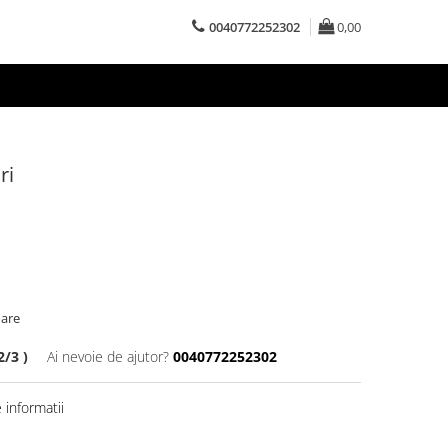
0040772252302
0,00
ri
oare
/3 )
Ai nevoie de ajutor?
0040772252302
informatii