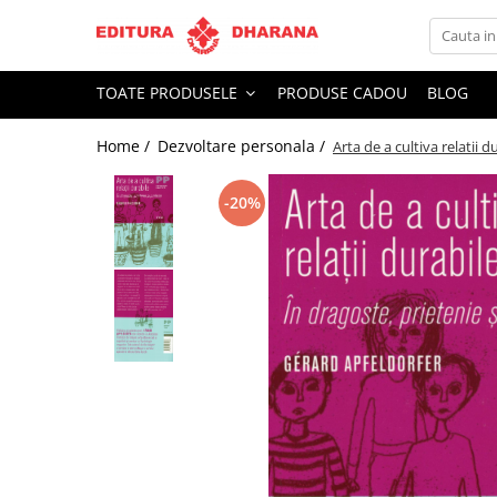
Toate Produsele
TOATE PRODUSELE
PRODUSE CADOU
BLOG
CARTI EDITURA DHARANA
Home /
Dezvoltare personala /
Arta de a cultiva relatii d
OFERTE LA PACHET
Carti cu AUTOGRAF
-20%
Terapii
Dietoterapie
Dezvoltare personala
Spiritualitate
Arta
AUDIOBOOK
Business, Economie
Carti pentru copii
Diverse
Filosofie