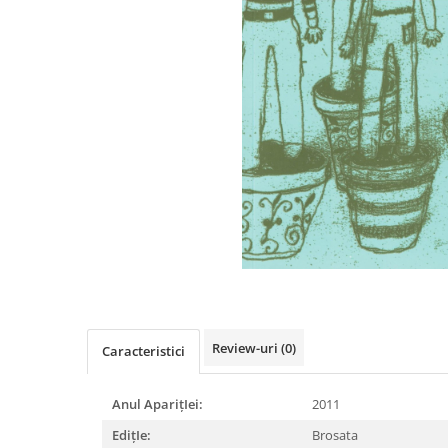
Istorie
Literatura
Psihologie
Sanatate
Sociologie
Stiinta
Review-uri
(0)
Caracteristici
Anul AparițIei:
2011
EdițIe:
Brosata