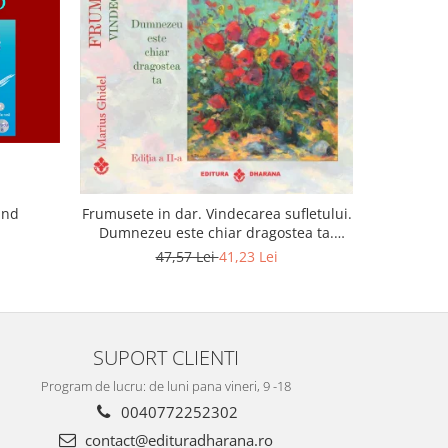
-22%
and
Lumina sufl
Frumusete in dar. Vindecarea sufletului.
Dumnezeu este chiar dragostea ta.
Editia a 2-a
47,57 Lei
41,23 Lei
SUPORT CLIENTI
Program de lucru: de luni pana vineri, 9 -18
0040772252302
contact@edituradharana.ro