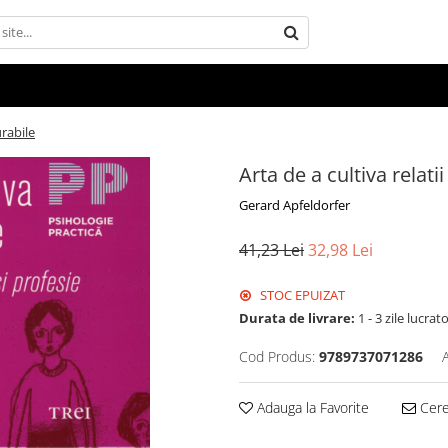
urabile
Arta de a cultiva relati
Gerard Apfeldorfer
41,23 Lei
32,98 Lei
STOC EPUIZAT
Durata de livrare:
1 - 3 zile lucrat
Cod Produs:
9789737071286
Adauga la Favorite
Cere 