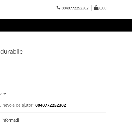
0040772252302
0,00
i durabile
oare
Ai nevoie de ajutor?
0040772252302
informatii