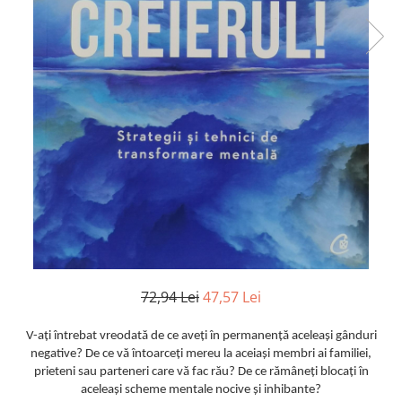
Istorie
Literatura
Psihologie
Sanatate
Sociologie
Stiinta
72,94 Lei
47,57 Lei
V-aţi întrebat vreodată de ce aveţi în permanenţă aceleaşi gânduri
negative? De ce vă întoarceţi mereu la aceiaşi membri ai familiei,
prieteni sau parteneri care vă fac rău? De ce rămâneţi blocaţi în
aceleaşi scheme mentale nocive şi inhibante?