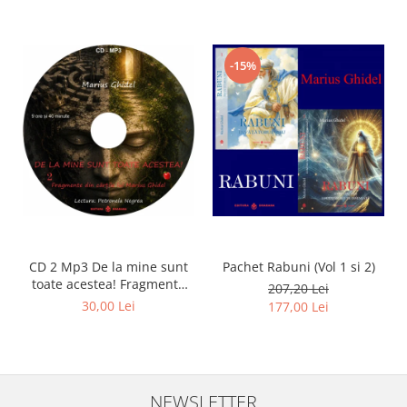
-15%
CD 2 Mp3 De la mine sunt
Pachet Rabuni (Vol 1 si 2)
toate acestea! Fragmente
207,20 Lei
din cărțile lui Marius Ghidel
30,00 Lei
177,00 Lei
NEWSLETTER