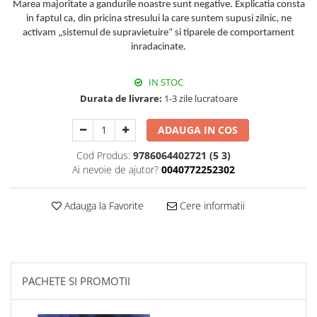
Marea majoritate a gandurile noastre sunt negative. Explicatia consta
in faptul ca, din pricina stresului la care suntem supusi zilnic, ne
activam „sistemul de supravietuire“ si tiparele de comportament
inradacinate.
IN STOC
Durata de livrare:
1-3 zile lucratoare
ADAUGA IN COS
Cod Produs:
9786064402721 (5 3)
Ai nevoie de ajutor?
0040772252302
Adauga la Favorite
Cere informatii
PACHETE SI PROMOTII