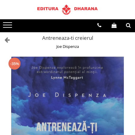
Toate Produsele
CARTI EDITURA DHARANA
Antreneaza-ti creierul
OFERTE LA PACHET
Joe Dispenza
Carti cu AUTOGRAF
Terapii
Dietoterapie
-35%
Dezvoltare personala
Spiritualitate
Arta
AUDIOBOOK
Business, Economie
Carti pentru copii
Diverse
Filosofie