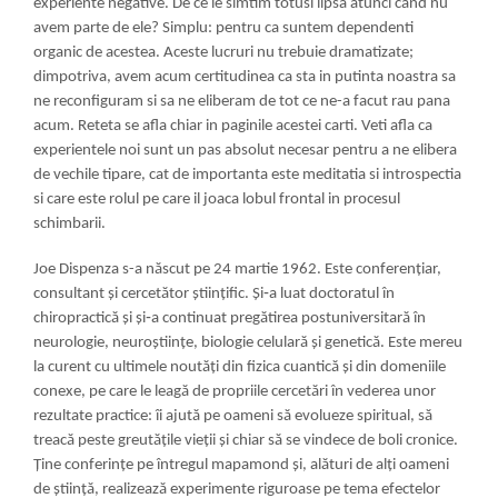
experiente negative. De ce le simtim totusi lipsa atunci cand nu
avem parte de ele? Simplu: pentru ca suntem dependenti
organic de acestea. Aceste lucruri nu trebuie dramatizate;
dimpotriva, avem acum certitudinea ca sta in putinta noastra sa
ne reconfiguram si sa ne eliberam de tot ce ne-a facut rau pana
acum. Reteta se afla chiar in paginile acestei carti. Veti afla ca
experientele noi sunt un pas absolut necesar pentru a ne elibera
de vechile tipare, cat de importanta este meditatia si introspectia
si care este rolul pe care il joaca lobul frontal in procesul
schimbarii.
Joe Dispenza s-a născut pe 24 martie 1962. Este conferențiar,
consultant și cercetător științific. Și
‑
a luat doctoratul în
chiropractică și și
‑
a continuat pregătirea postuniversitară în
neurologie, neuroștiințe, biologie celulară și genetică. Este mereu
la curent cu ultimele noutăți din fizica cuantică și din domeniile
conexe, pe care le leagă de propriile cercetări în vederea unor
rezultate practice: îi ajută pe oameni să evolueze spiritual, să
treacă peste greutățile vieții și chiar să se vindece de boli cronice.
Ține conferințe pe întregul mapamond și, alături de alți oameni
de știință, realizează experimente riguroase pe tema efectelor