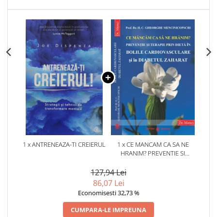
1 x ANTRENEAZA-TI CREIERUL
1 x CE MANCAM CA SA NE
HRANIM? PREVENTIE SI
TERAPIE PRIN DIETA IN BOLILE
CARDIOVASCULARE SI IN
127,94 Lei
DIABETUL ZAHARAT
86,07 Lei
Economisesti 32,73 %
CUMPARA-LE IMPREUNA