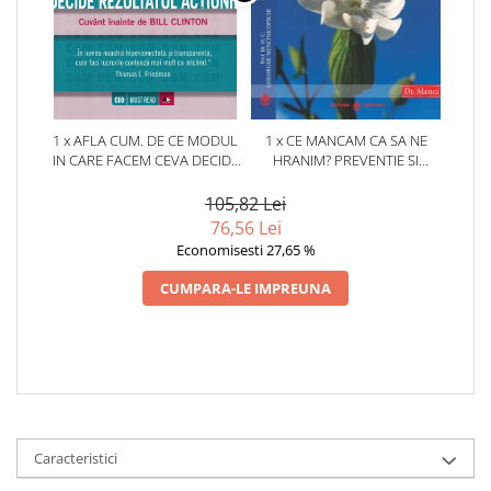
1 x AFLA CUM. DE CE MODUL
1 x CE MANCAM CA SA NE
IN CARE FACEM CEVA DECIDE
HRANIM? PREVENTIE SI
REZULTATUL ACTIUNII
TERAPIE PRIN DIETA IN BOLILE
CARDIOVASCULARE SI IN
105,82 Lei
DIABETUL ZAHARAT
76,56 Lei
Economisesti 27,65 %
CUMPARA-LE IMPREUNA
Caracteristici