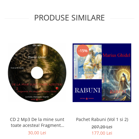
PRODUSE SIMILARE
-15%
CD 2 Mp3 De la mine sunt
Pachet Rabuni (Vol 1 si 2)
toate acestea! Fragmente
207,20 Lei
din cărțile lui Marius Ghidel
30,00 Lei
177,00 Lei