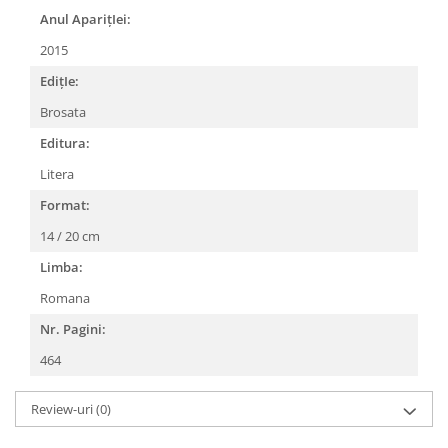
Anul AparițIei:
2015
EdițIe:
Brosata
Editura:
Litera
Format:
14 / 20 cm
Limba:
Romana
Nr. Pagini:
464
Review-uri
(0)