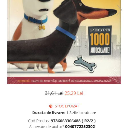
31,61 Lei
25,29 Lei
STOC EPUIZAT
Durata de livrare:
1-3 zile lucratoare
Cod Produs:
9786063306488 ( R2/2 )
Ai nevoie de ajutor?
0040772252302