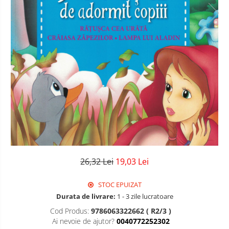
26,32 Lei
19,03 Lei
STOC EPUIZAT
Durata de livrare:
1 - 3 zile lucratoare
Cod Produs:
9786063322662 ( R2/3 )
Ai nevoie de ajutor?
0040772252302