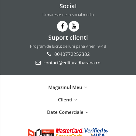
Social
Urmareste-ne in social media
Suport clienti
Program de lucru: de luni pana vineri, 9 -18
0040772252302
contact@edituradharana.ro
Magazinul Meu
Clienti
Date Comerciale