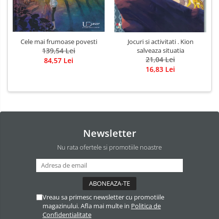
Cele mai frumoase povesti
Jocuri si activitati . Kion
139,54 Lei
salveaza situatia
21,04 Lei
84,57 Lei
16,83 Lei
Newsletter
Nu rata ofertele si promotiile noastre
Vreau sa primesc newsletter cu promotiile
magazinului. Afla mai multe in
Politica de
Confidentialitate