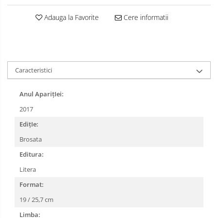
Adauga la Favorite
Cere informatii
Caracteristici
Anul AparițIei:
2017
EdițIe:
Brosata
Editura:
Litera
Format:
19 / 25,7 cm
Limba: