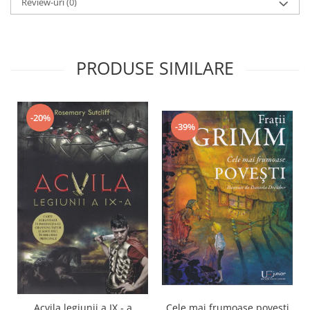
Review-uri
(0)
PRODUSE SIMILARE
-20%
-39%
Acvila legiunii a IX - a
Cele mai frumoase povesti