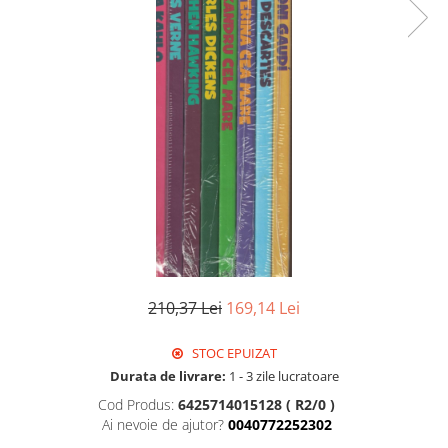
210,37 Lei
169,14 Lei
STOC EPUIZAT
Durata de livrare:
1 - 3 zile lucratoare
Cod Produs:
6425714015128 ( R2/0 )
Ai nevoie de ajutor?
0040772252302