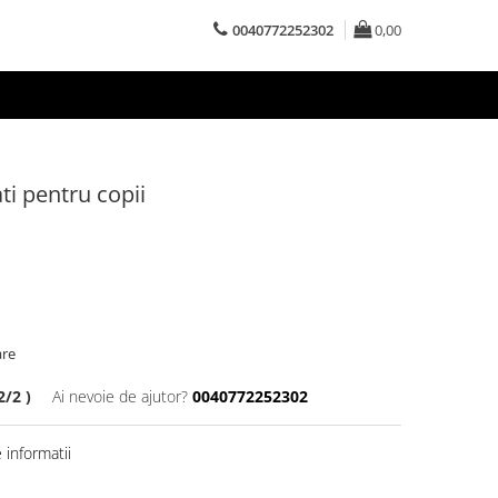
0040772252302
0,00
ti pentru copii
are
/2 )
Ai nevoie de ajutor?
0040772252302
informatii