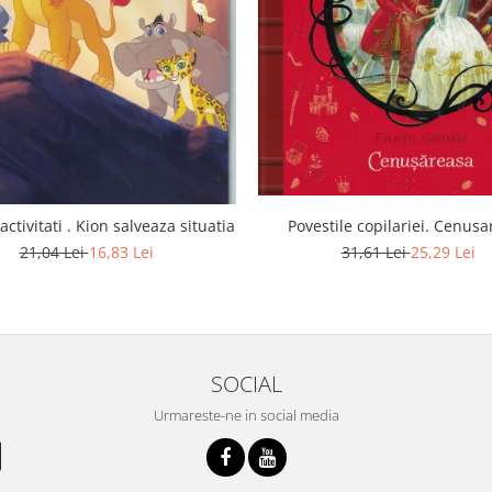
 activitati . Kion salveaza situatia
Povestile copilariei. Cenus
21,04 Lei
16,83 Lei
31,61 Lei
25,29 Lei
SOCIAL
Urmareste-ne in social media