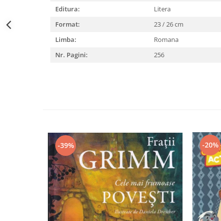
Editura:
Litera
Format:
23 / 26 cm
Limba:
Romana
Nr. Pagini:
256
-20%
-39%