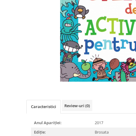
Istorie
Literatura
Psihologie
Sanatate
Sociologie
Stiinta
Review-uri
(0)
Caracteristici
Anul AparițIei:
2017
EdițIe:
Brosata