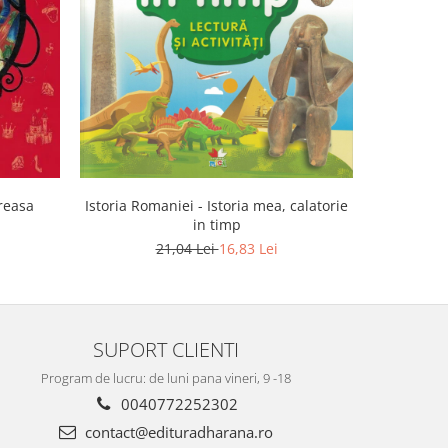
-32%
areasa
Istoria Romaniei - Istoria mea, calatorie
in timp
21,04 Lei
16,83 Lei
SUPORT CLIENTI
Program de lucru: de luni pana vineri, 9 -18
0040772252302
contact@edituradharana.ro