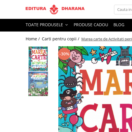
Toate Produsele
TOATE PRODUSELE
PRODUSE CADOU
BLOG
CARTI EDITURA DHARANA
Home /
Carti pentru copii /
Marea carte de Activitati pen
OFERTE LA PACHET
Carti cu AUTOGRAF
-30%
Terapii
Dietoterapie
Dezvoltare personala
Spiritualitate
Arta
AUDIOBOOK
Business, Economie
Carti pentru copii
Diverse
Filosofie