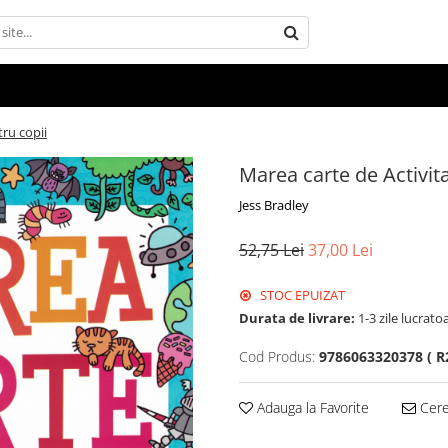
tru copii
Marea carte de Activita
Jess Bradley
52,75 Lei
37,00 Lei
STOC EPUIZAT
Durata de livrare:
1-3 zile lucrato
Cod Produs:
9786063320378 ( R2
Adauga la Favorite
Cere 