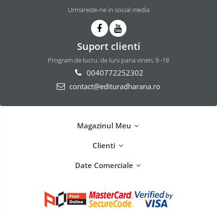
Urmareste-ne in social media
Suport clienti
Program de lucru: de luni pana vineri, 9 -18
0040772252302
contact@edituradharana.ro
Magazinul Meu
Clienti
Date Comerciale