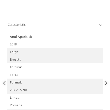
Caracteristici
Anul AparițIei:
2018
EdițIe:
Brosata
Editura:
Litera
Format:
23 / 25,5 cm
Limba:
Romana