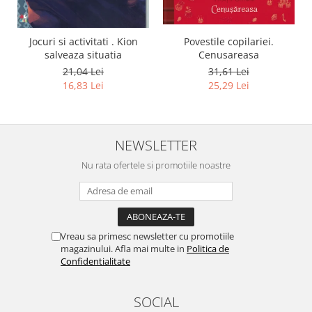
Jocuri si activitati . Kion
Povestile copilariei.
salveaza situatia
Cenusareasa
21,04 Lei
31,61 Lei
16,83 Lei
25,29 Lei
NEWSLETTER
Nu rata ofertele si promotiile noastre
Vreau sa primesc newsletter cu promotiile
magazinului. Afla mai multe in
Politica de
Confidentialitate
SOCIAL