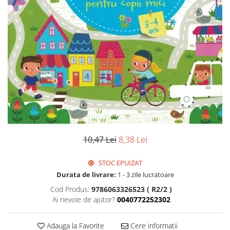
10,47 Lei
8,38 Lei
STOC EPUIZAT
Durata de livrare:
1 - 3 zile lucratoare
Cod Produs:
9786063326523 ( R2/2 )
Ai nevoie de ajutor?
0040772252302
Adauga la Favorite
Cere informatii