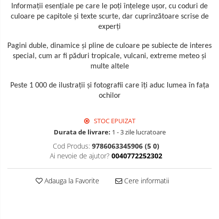
Informaţii esenţiale pe care le poţi înţelege uşor, cu coduri de
culoare pe capitole şi texte scurte, dar cuprinzătoare scrise de
experţi
Pagini duble, dinamice şi pline de culoare pe subiecte de interes
special, cum ar fi păduri tropicale, vulcani, extreme meteo şi
multe altele
Peste 1 000 de ilustraţii şi fotografii care îţi aduc lumea în faţa
ochilor
STOC EPUIZAT
Durata de livrare:
1 - 3 zile lucratoare
Cod Produs:
9786063345906 (5 0)
Ai nevoie de ajutor?
0040772252302
Adauga la Favorite
Cere informatii