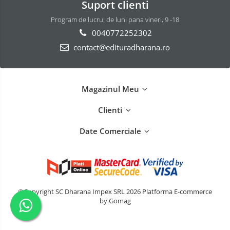
Suport clienti
Program de lucru: de luni pana vineri, 9 -18
0040772252302
contact@edituradharana.ro
Magazinul Meu
Clienti
Date Comerciale
©Copyright SC Dharana Impex SRL 2026
Platforma E-commerce
by Gomag