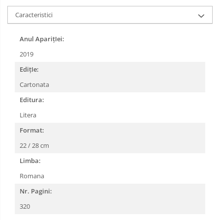
Caracteristici
Anul AparițIei:
2019
EdițIe:
Cartonata
Editura:
Litera
Format:
22 / 28 cm
Limba:
Romana
Nr. Pagini:
320