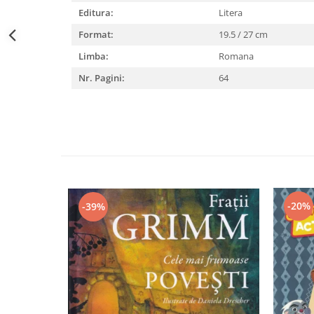
Editura:
Litera
Format:
19.5 / 27 cm
Limba:
Romana
Nr. Pagini:
64
-20%
-39%