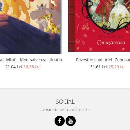
 activitati . Kion salveaza situatia
Povestile copilariei. Cenus
21,04 Lei
16,83 Lei
31,61 Lei
25,29 Lei
SOCIAL
Urmareste-ne in social media