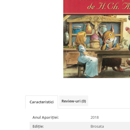
Istorie
Literatura
Psihologie
Sanatate
Sociologie
Stiinta
Review-uri
(0)
Caracteristici
Anul AparițIei:
2018
EdițIe:
Brosata