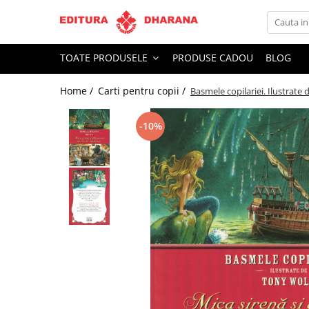
Toate Produsele
TOATE PRODUSELE
PRODUSE CADOU
BLOG
CARTI EDITURA DHARANA
Home /
Carti pentru copii /
Basmele copilariei. Ilustrate 
OFERTE LA PACHET
Carti cu AUTOGRAF
-10%
Terapii
Dietoterapie
Dezvoltare personala
Spiritualitate
Arta
AUDIOBOOK
Business, Economie
Carti pentru copii
Diverse
Filosofie