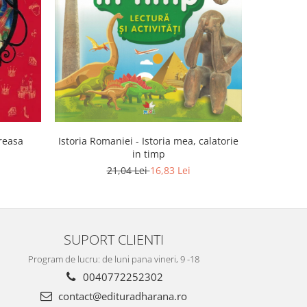
-32%
areasa
Istoria Romaniei - Istoria mea, calatorie
in timp
21,04 Lei
16,83 Lei
SUPORT CLIENTI
Program de lucru: de luni pana vineri, 9 -18
0040772252302
contact@edituradharana.ro