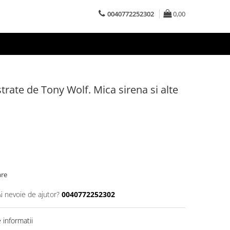
0040772252302
0,00
strate de Tony Wolf. Mica sirena si alte
are
Ai nevoie de ajutor?
0040772252302
informatii