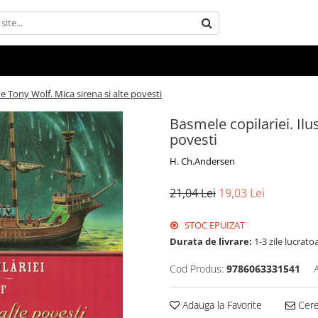
de Tony Wolf. Mica sirena si alte povesti
Basmele copilariei. Ilu
povesti
H. Ch.Andersen
21,04 Lei
19,03 Lei
STOC EPUIZAT
Durata de livrare:
1-3 zile lucrato
Cod Produs:
9786063331541
Adauga la Favorite
Cere 