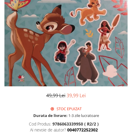
Istorie
Literatura
Psihologie
Sanatate
Sociologie
Stiinta
49,99 Lei
39,99 Lei
STOC EPUIZAT
Durata de livrare:
1-3 zile lucratoare
Cod Produs:
9786063339950 ( R2/2 )
Ai nevoie de ajutor?
0040772252302