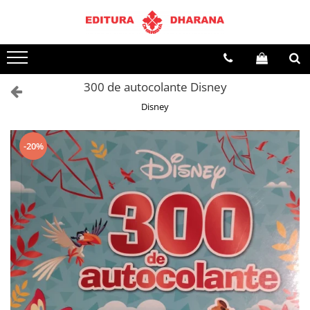
Toate Produsele
CARTI EDITURA DHARANA
300 de autocolante Disney
OFERTE LA PACHET
Disney
Carti cu AUTOGRAF
Terapii
Dietoterapie
-20%
Dezvoltare personala
Spiritualitate
Arta
AUDIOBOOK
Business, Economie
Carti pentru copii
Diverse
Filosofie