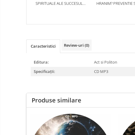
SPIRITUALE ALE SUCCESULUI.
HRANIM? PREVENTIE S
AUDIOBOOK CD MP3
TERAPIE PRIN DIETA IN B
CARDIOVASCULARE SI 
DIABETUL ZAHARAT
Review-uri
(0)
Caracteristici
Editura:
Act si Politon
SpecificațIi:
CD MP3
Produse similare