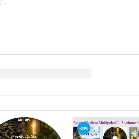
I
OLILE
IN
-24%