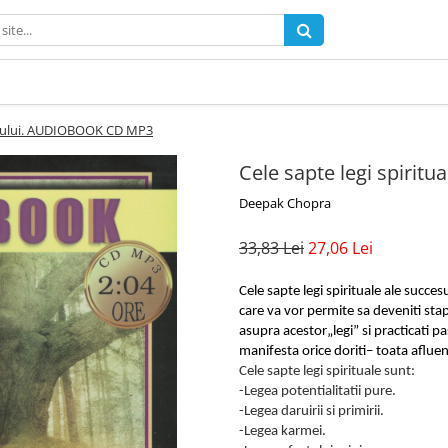
ccesului. AUDIOBOOK CD MP3
Cele sapte legi spiri
Deepak Chopra
33,83 Lei
27,06 Lei
Cele sapte legi spirituale ale succe
care va vor permite sa deveniti st
asupra acestor„legi” si practicati pa
manifesta orice doriti– toata afluenta
Cele sapte legi spirituale sunt:
-Legea potentialitatii pure.
-Legea daruirii si primirii.
-Legea karmei.