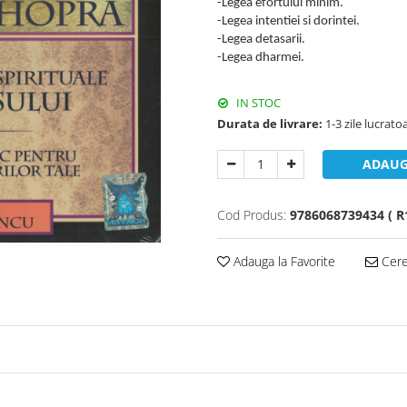
-Legea efortului minim.
-Legea intentiei si dorintei.
-Legea detasarii.
-Legea dharmei.
IN STOC
Durata de livrare:
1-3 zile lucrato
ADAUG
Cod Produs:
9786068739434 ( R1
Adauga la Favorite
Cere 