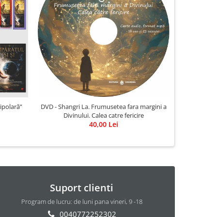
DVD - Shangri La. Frumusetea fara margini a
ipolară”
CD MP
Divinului. Calea catre fericire
Luc
40,00 Lei
Suport clienti
Program de lucru: de luni pana vineri, 9 -18
0040772252302