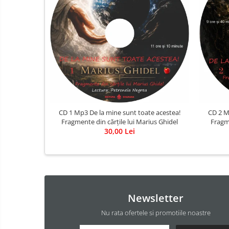
CD 1 Mp3 De la mine sunt toate acestea!
CD 2 M
Fragmente din cărțile lui Marius Ghidel
Fragme
30,00 Lei
Newsletter
Nu rata ofertele si promotiile noastre