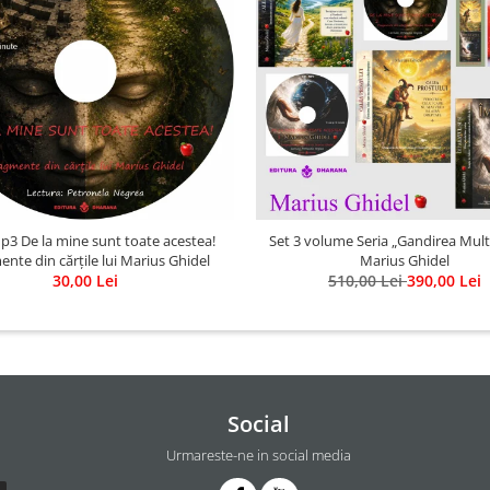
p3 De la mine sunt toate acestea!
Set 3 volume Seria „Gandirea Mult
nte din cărțile lui Marius Ghidel
Marius Ghidel
30,00 Lei
510,00 Lei
390,00 Lei
Social
Urmareste-ne in social media