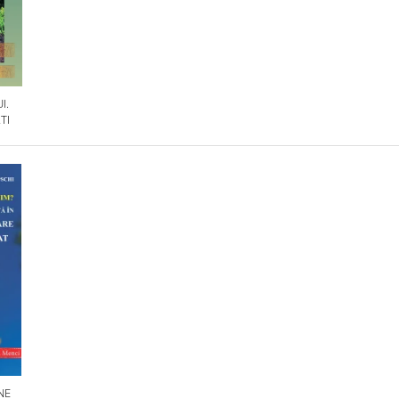
I.
TI
NE