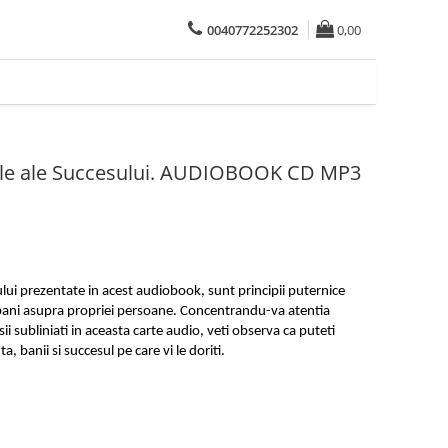
0040772252302
0,00
tuale ale Succesului. AUDIOBOOK CD MP3
sului prezentate in acest audiobook, sunt principii puternice
apani asupra propriei persoane. Concentrandu-va atentia
sii subliniati in aceasta carte audio, veti observa ca puteti
, banii si succesul pe care vi le doriti.