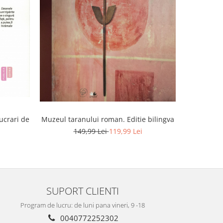
-20%
lucrari de
Muzeul taranului roman. Editie bilingva
O istori
rupestra l
149,99 Lei
119,99 Lei
Ho
1
SUPORT CLIENTI
Program de lucru: de luni pana vineri, 9 -18
0040772252302