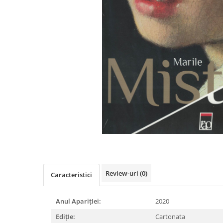
Istorie
Literatura
Psihologie
Sanatate
Sociologie
Stiinta
Review-uri
(0)
Caracteristici
Anul AparițIei:
2020
EdițIe:
Cartonata