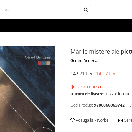
Marile mistere ale pictu
Gerard Denizeau
142,71 Lei
114,17 Lei
STOC EPUIZAT
Durata de livrare:
1-3 zile lucrato
Cod Produs:
9786060063742
Adauga la Favorite
Cere 