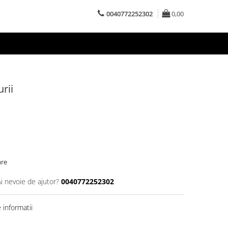
0040772252302
0,00
rii
are
Ai nevoie de ajutor?
0040772252302
informatii