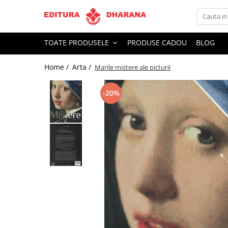
Toate Produsele
TOATE PRODUSELE
PRODUSE CADOU
BLOG
CARTI EDITURA DHARANA
Home /
Arta /
Marile mistere ale picturii
OFERTE LA PACHET
Carti cu AUTOGRAF
-20%
Terapii
Dietoterapie
Dezvoltare personala
Spiritualitate
Arta
AUDIOBOOK
Business, Economie
Carti pentru copii
Diverse
Filosofie